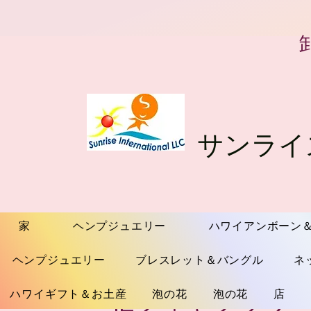
サンライ
家
ヘンプジュエリー
ハワイアンボーン
ヘンプジュエリー
ブレスレット＆バングル
ネ
12フィモフラワ
ハワイギフト＆お土産
泡の花
泡の花
店