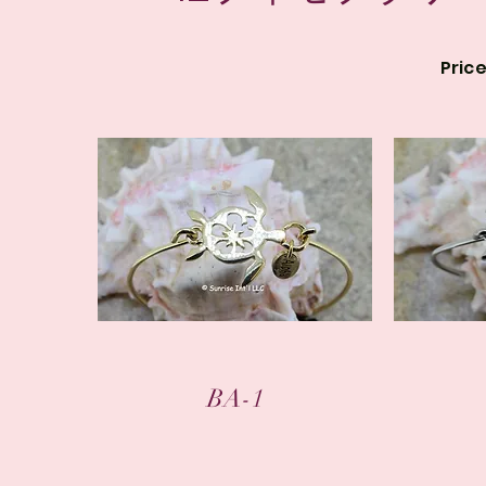
Pric
クイックビュー
BA-1