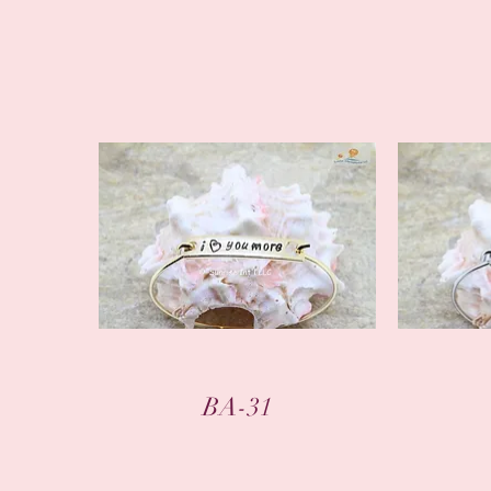
クイックビュー
BA-31