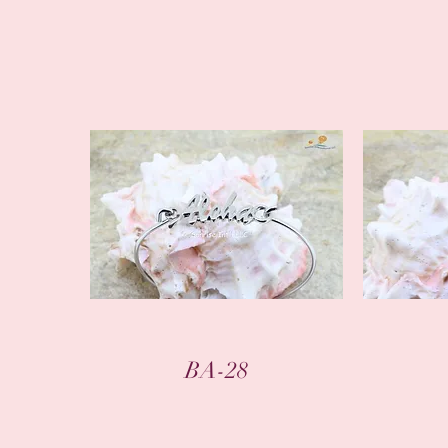
クイックビュー
BA-28