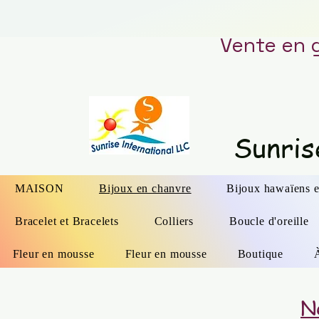
Vente en 
Sunris
MAISON
Bijoux en chanvre
Bijoux hawaïens e
Bracelet et Bracelets
Colliers
Boucle d'oreille
Fleur en mousse
Fleur en mousse
Boutique
N