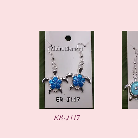
Aperçu rapide
A
ER-J117