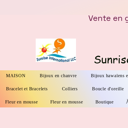
Vente en 
Sunris
MAISON
Bijoux en chanvre
Bijoux hawaïens e
Bracelet et Bracelets
Colliers
Boucle d'oreille
Fleur en mousse
Fleur en mousse
Boutique