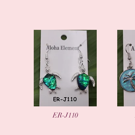
Aperçu rapide
A
ER-J110