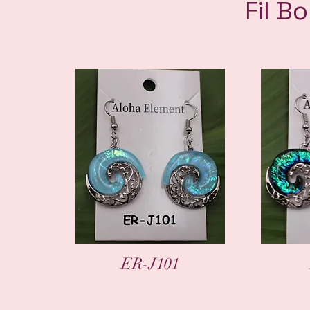
Fil Bo
Aperçu rapide
A
ER-J101