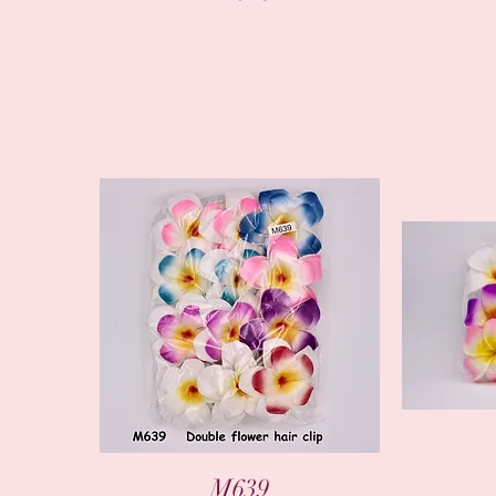
العرض السريع
M639