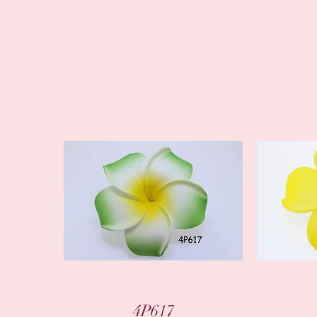
العرض السريع
4P617