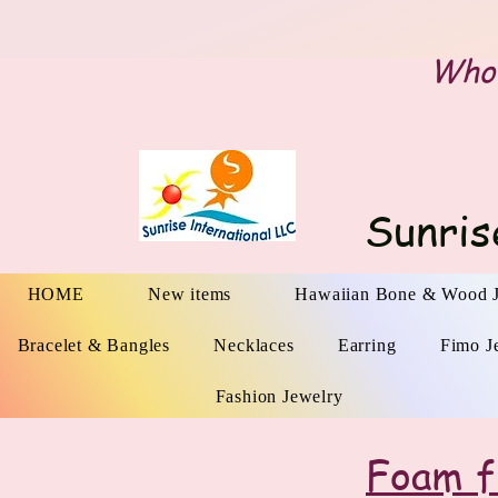
Whol
Sunris
HOME
New items
Hawaiian Bone & Wood 
Bracelet & Bangles
Necklaces
Earring
Fimo J
Fashion Jewelry
Foam fl