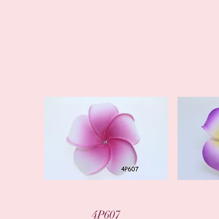
العرض السريع
4P607