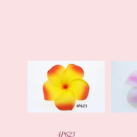
العرض السريع
4P623