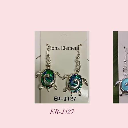
العرض السريع
ER-J127