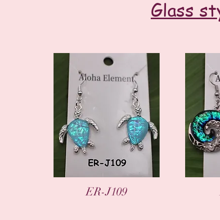
Glass st
العرض السريع
ER-J109