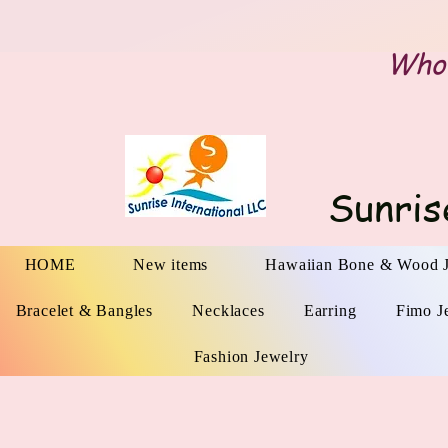
Whol
Sunris
HOME
New items
Hawaiian Bone & Wood 
Bracelet & Bangles
Necklaces
Earring
Fimo J
Fashion Jewelry