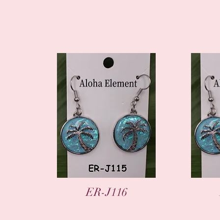
العرض السريع
ER-J116