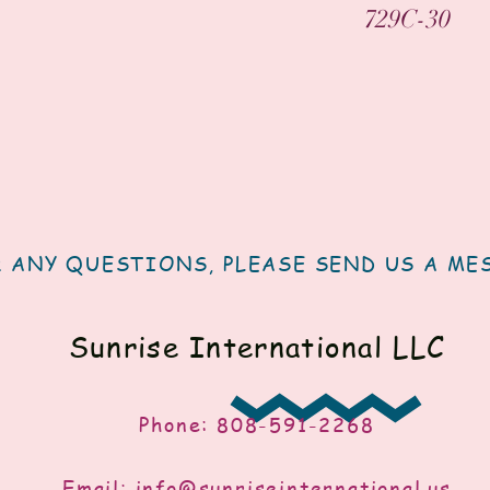
العرض السريع
729C-30
 ANY QUESTIONS, PLEASE SEND US A ME
Sunrise International LLC
Phone: 808-591-2268
Email:
info@sunriseinternational.us