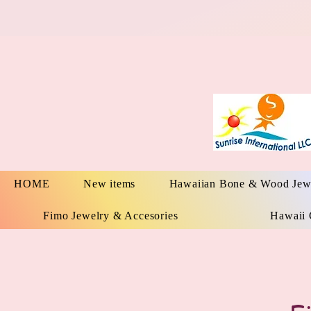
HOME
New items
Hawaiian Bone & Wood Jew
Fimo Jewelry & Accesories
Hawaii 