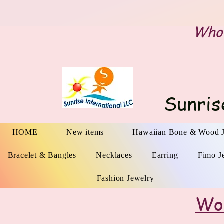
Whol
Sunris
HOME
New items
Hawaiian Bone & Wood 
Bracelet & Bangles
Necklaces
Earring
Fimo J
Fashion Jewelry
Wo