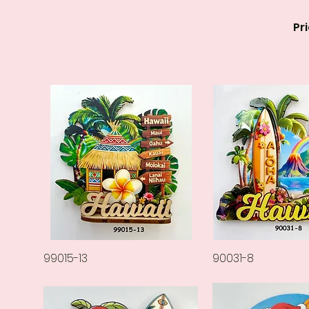
Pr
عرض السريع
90031-8
العرض السريع
99015-13